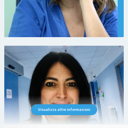
Troppo soddisfatta e contenta la dottoressa
è bravissima
Paziente
Empatica disponibile e professionale . La
consiglio
Visualizza altre informazioni
Paziente