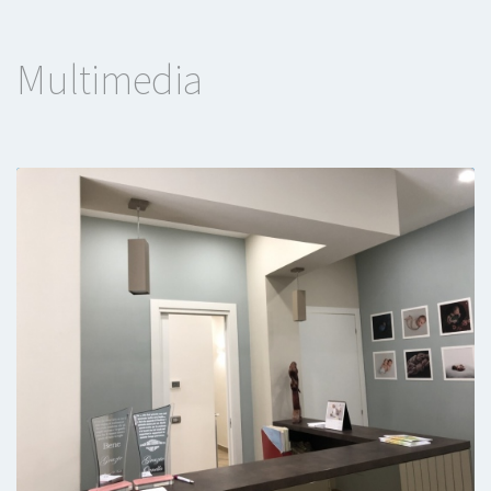
D’Aniello. Le mie aspettative non sono
rimaste deluse, infatti, ha subito coronato il
Multimedia
mio sogno. E' una persona estremamente
disponibile e competente, dotata di qualità
umane e professionali non comuni. Mi sta
seguendo in modo molto scrupoloso. Io e
mio marito le saremo sempre grati.
Paziente
La Dott.sa è davvero fantastica. Una
professionista eccellente, preparata,
empatica e molto umana.