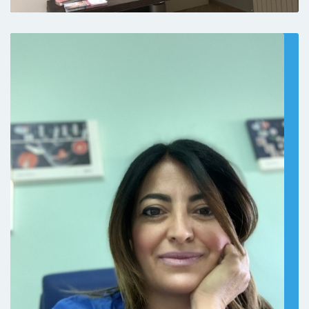
Paziente
Dottoressa gentilissima, mi sono trovata
molto a mio agio. Consiglio vivamente
Paziente
dottoressa preparatissima, precisa e -
soprattutto - molto umana.
Paziente