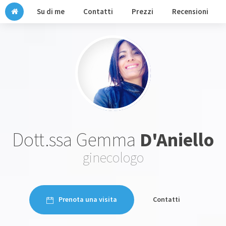
Su di me
Contatti
Prezzi
Recensioni
Dott.ssa Gemma
D'Aniello
ginecologo
Prenota una visita
Contatti